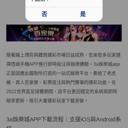
否
是
隨著線上博弈與體育運彩市場日益成熟，愈來愈多玩家選
擇透過手機APP進行即時投注與娛樂體驗。
3a娛樂城app
正是因應此趨勢所打造的一站式娛樂平台，集結了老虎
機、真人百家樂、彩票投注與熱門賽事的運彩功能。在
2022世界盃足球賽期間，該平台更因穩定的系統與即時
賠率更新，吸引大量
運彩
玩家下載安裝。
3a娛樂城APP下載流程｜支援iOS與Android系