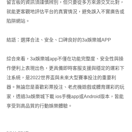
留言板的資訊須謹慎辨別，但只要從多方來源交叉比對，
就能更客觀地評估平台的真實情況，避免誤入不實廣告或
陷阱網站。
結語：選擇合法、安全、口碑良好的3a娛樂城APP
綜合來看，3a娛樂城app不僅在功能完整度、安全性與操
作便利上表現出色，更具備即時客服支援與穩定的運彩下
注系統，是2022世界盃與未來大型賽事投注的重要利
器。無論您是喜歡彩票投注、老虎機遊戲或體育運彩的玩
家，透過3a娛樂城下載 ios手機app或Android版本，皆能
享受到高品質的行動娛樂體驗。