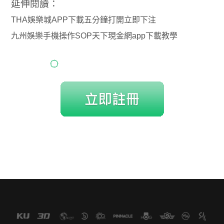
延伸閱讀：
THA娛樂城APP下載五分鐘打開立即下注
九州娛樂手機操作SOP天下現金網app下載教學