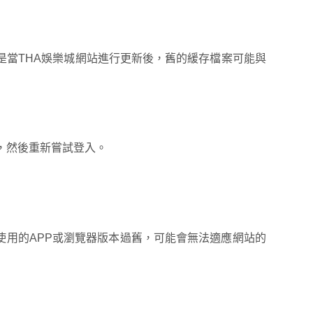
是當THA娛樂城網站進行更新後，舊的緩存檔案可能與
e，然後重新嘗試登入。
使用的APP或瀏覽器版本過舊，可能會無法適應網站的