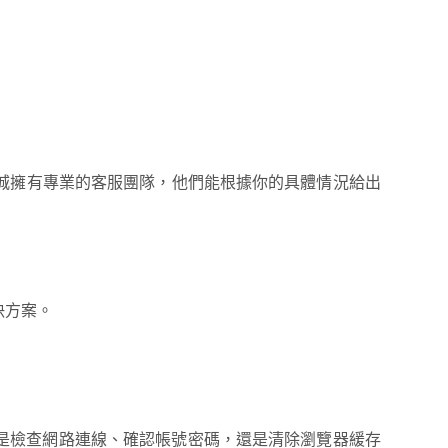
樂城擁有專業的客服團隊，他們能根據你的具體情況給出
決方案。
是檢查網路連線、確認帳號密碼，還是清除瀏覽器緩存