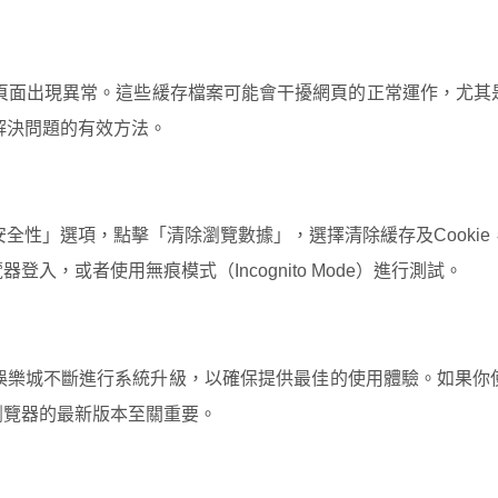
登入頁面出現異常。這些緩存檔案可能會干擾網頁的正常運作，尤其
是解決問題的有效方法。
和安全性」選項，點擊「清除瀏覽數據」，選擇清除緩存及Cooki
，或者使用無痕模式（Incognito Mode）進行測試。
娛樂城不斷進行系統升級，以確保提供最佳的使用體驗。如果你
瀏覽器的最新版本至關重要。