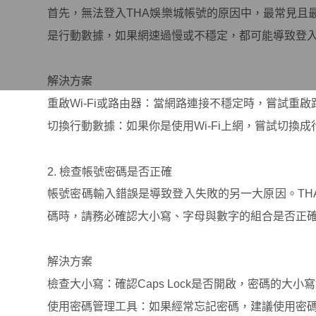
首先，無法登入THA娛樂城帳號的原因中，最常見且
是行動數據，如果網速過慢或不穩定，都可能導致登
解決方案
重啟Wi-Fi或路由器：當網路連接不穩定時，嘗試重
切換行動數據：如果你是使用Wi-Fi上網，嘗試切換
2. 檢查帳號密碼是否正確
帳號密碼輸入錯誤是導致登入失敗的另一大原因。T
碼時，請務必確認大小寫、字母與數字的組合是否正
解決方案
檢查大小寫：確認Caps Lock是否開啟，密碼的大
使用密碼管理工具：如果經常忘記密碼，建議使用密