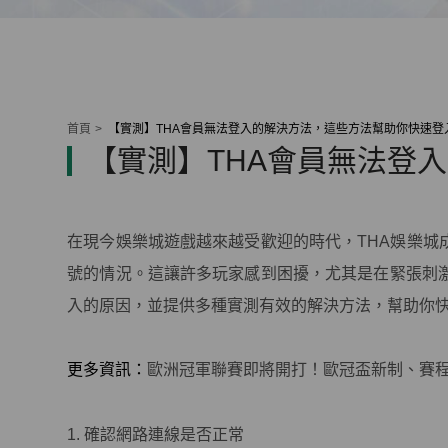
首頁
【實測】THA會員無法登入的解決方法，這些方法幫助你快速登
【實測】THA會員無法登
在現今娛樂城遊戲越來越受歡迎的時代，THA娛樂
號的情況。這讓許多玩家感到困擾，尤其是在緊張刺
入的原因，並提供多種實測有效的解決方法，幫助你
更多資訊：
歐洲冠軍聯賽即將開打！歐冠盃新制、賽
1. 確認網路連線是否正常