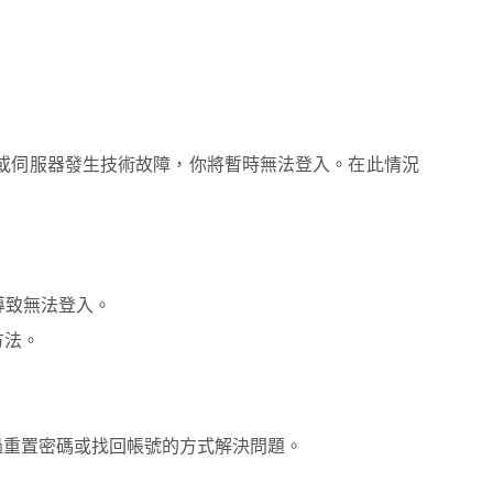
護或伺服器發生技術故障，你將暫時無法登入。在此情況
導致無法登入。
方法。
過重置密碼或找回帳號的方式解決問題。