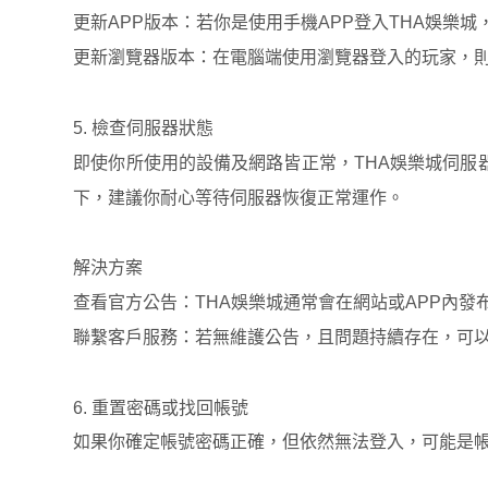
更新APP版本：若你是使用手機APP登入THA娛樂
更新瀏覽器版本：在電腦端使用瀏覽器登入的玩家，
5. 檢查伺服器狀態
即使你所使用的設備及網路皆正常，THA娛樂城伺服
下，建議你耐心等待伺服器恢復正常運作。
解決方案
查看官方公告：THA娛樂城通常會在網站或APP內
聯繫客戶服務：若無維護公告，且問題持續存在，可以
6. 重置密碼或找回帳號
如果你確定帳號密碼正確，但依然無法登入，可能是