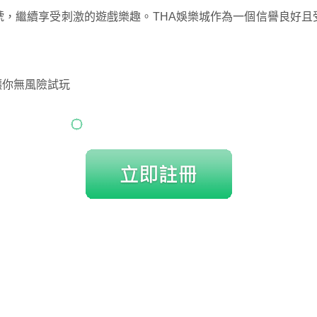
號，繼續享受刺激的遊戲樂趣。THA娛樂城作為一個信譽良好且
讓你無風險試玩