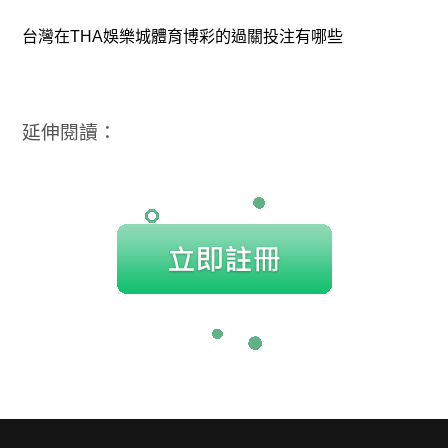
台灣在THA娛樂城體育博彩的過關投注有哪些
延伸閱讀：