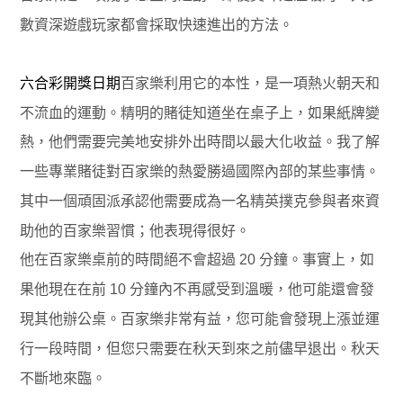
數資深遊戲玩家都會採取快速進出的方法。
六合彩開獎日期
百家樂利用它的本性，是一項熱火朝天和
不流血的運動。精明的賭徒知道坐在桌子上，如果紙牌變
熱，他們需要完美地安排外出時間以最大化收益。我了解
一些專業賭徒對百家樂的熱愛勝過國際內部的某些事情。
其中一個頑固派承認他需要成為一名精英撲克參與者來資
助他的百家樂習慣；他表現得很好。
他在百家樂桌前的時間絕不會超過 20 分鐘。事實上，如
果他現在在前 10 分鐘內不再感受到溫暖，他可能還會發
現其他辦公桌。百家樂非常有益，您可能會發現上漲並運
行一段時間，但您只需要在秋天到來之前儘早退出。秋天
不斷地來臨。