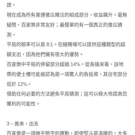
證。
現在成為所有普通傻瓜賭注的組成部分，收益飆升。毫無
疑問，百家樂非常友好；最簡單的有一個真正的傻瓜猜
測。
平局的賠率可以是 8:1。在線賭場可以提供這種類型的超
額支出，因為他們擁有很大的優勢。
百家樂中平局的停留部分超過 14%。從長遠來看，該地
帶的便士槽可能被認為是一項驚人的負投資，其住宅部分
低於 12%。
借助任何必要的方法避免平局猜測；這可以極大地提高您
獲利的可能性。
3 – 進來，出去
百家樂是一項幾乎懸空的運動，即使熨斗是溫暖的。大多