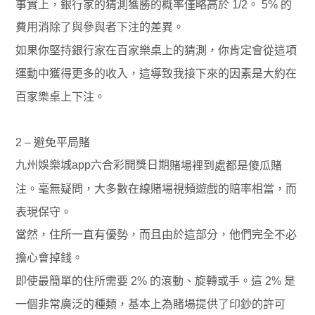
事實上，銀行家的猜測獲勝的概率僅略高於 1/2。 5% 的
費用消除了與參與者下注的差異。
如果你堅持銀行家在百家樂桌上的猜測，你肯定會從這項
運動中獲得更多的收入，這導致我接下來的因素是大約在
百家樂桌上下注。
2 – 避免平局賭
九州娛樂城app
六合彩開獎日期
賭場裡到處都是傻瓜賭
注。毫無疑問，大多數在線賭場視頻遊戲的賠率相當，而
表現保守。
當然，住所一直有優勢，而且由於這部分，他們完全不必
擔心會掉錢。
即使最簡單的住所需要 2% 的滾動、旋轉或手。這 2% 是
一個非常廣泛的種類，基本上為賭場提供了印鈔的許可